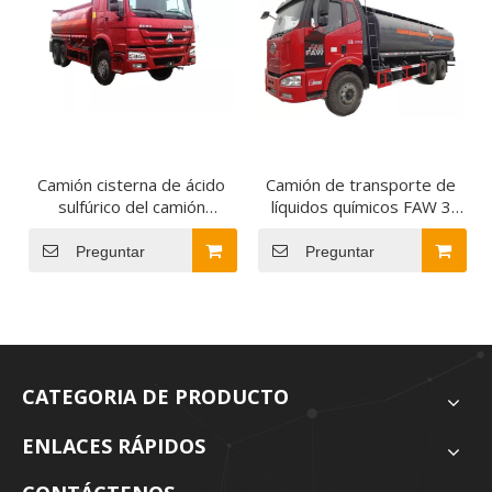
Camión cisterna de ácido
Camión de transporte de
sulfúrico del camión
líquidos químicos FAW 3
cisterna líquido químico
ejes 6x4 10 ruedas 23cbm
20cbm de SINOTRUK
camión de transporte de
Preguntar
Preguntar
HOWO 6X4 a la venta
ácido clorhídrico
CATEGORIA DE PRODUCTO
ENLACES RÁPIDOS