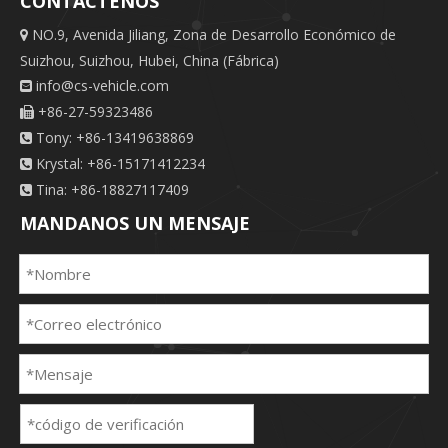
CONTÁCTENOS
NO.9, Avenida Jiliang, Zona de Desarrollo Económico de

Suizhou, Suizhou, Hubei, China (Fábrica)
info@cs-vehicle.com

+86-27-59323486

Tony: +86-13419638869

Krystal: +86-15171412234

Tina: +86-18827117409

MANDANOS UN MENSAJE