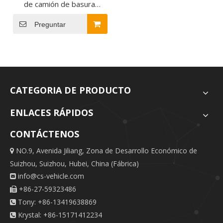
de camión de basura
compactador o limpieza de
la ciudad de transporte
Preguntar
Gaebage
CATEGORIA DE PRODUCTO
ENLACES RÁPIDOS
CONTÁCTENOS
NO.9, Avenida Jiliang, Zona de Desarrollo Económico de

Suizhou, Suizhou, Hubei, China (Fábrica)
info@cs-vehicle.com

+86-27-59323486

Tony: +86-13419638869

Krystal: +86-15171412234
