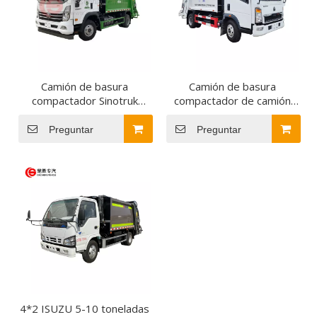
Camión de basura
Camión de basura
compactador Sinotruk
compactador de camión
8CBM
recolector de residuos
Howo a precio de fábrica
Preguntar
Preguntar
de China a Ghana
4*2 ISUZU 5-10 toneladas