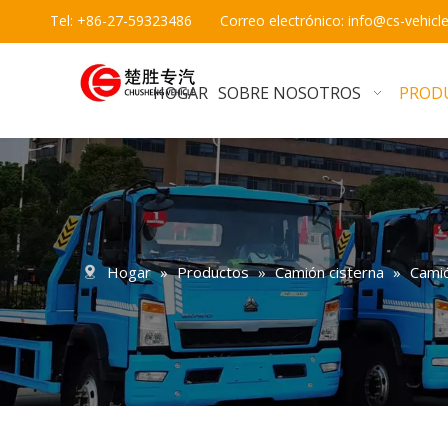
Tel: +86-27-59323486 Correo electrónico:
info@cs-vehicl
HOGAR
SOBRE NOSOTROS
PROD
Hogar
»
Productos
»
Camión cisterna
»
Camió