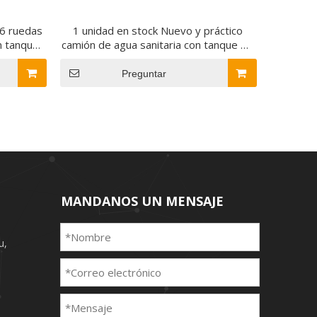
 6 ruedas
1 unidad en stock Nuevo y práctico
n tanque
camión de agua sanitaria con tanque de
 la venta
acero al carbono anticorrosión |
Mangueras de acero transparente |
Preguntar
Luces de posición laterales | Modelo
de exportación RHD
MANDANOS UN MENSAJE
u,