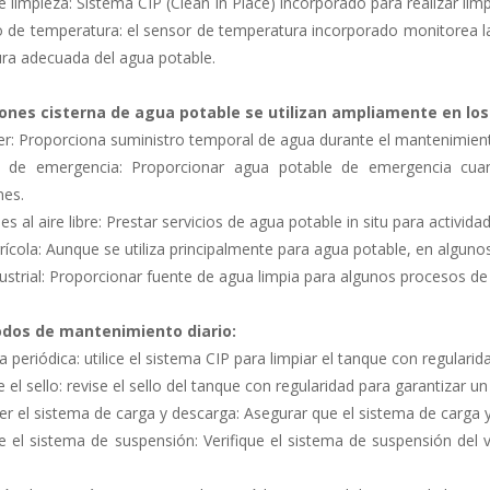
 limpieza: Sistema CIP (Clean In Place) incorporado para realizar lim
 de temperatura: el sensor de temperatura incorporado monitorea la
ra adecuada del agua potable.
ones cisterna de agua potable se utilizan ampliamente en lo
ter: Proporciona suministro temporal de agua durante el mantenimien
e de emergencia: Proporcionar agua potable de emergencia cua
nes.
des al aire libre: Prestar servicios de agua potable in situ para activida
rícola: Aunque se utiliza principalmente para agua potable, en algunos
ustrial: Proporcionar fuente de agua limpia para algunos procesos de 
dos de mantenimiento diario:
a periódica: utilice el sistema CIP para limpiar el tanque con regularid
ue el sello: revise el sello del tanque con regularidad para garantizar 
er el sistema de carga y descarga: Asegurar que el sistema de carga
que el sistema de suspensión: Verifique el sistema de suspensión del