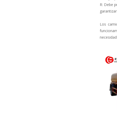
R: Debe pr
garantizar
Los camio
funcionam
necesidade