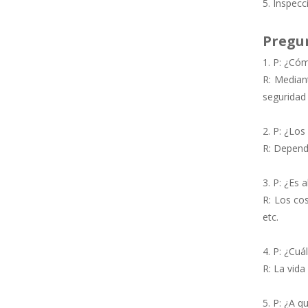
5. Inspec
Pregun
1. P: ¿Cóm
R: Mediant
seguridad 
2. P: ¿Lo
R: Dependi
3. P: ¿Es 
R: Los co
etc.
4. P: ¿Cuá
R: La vida
5. P: ¿A 