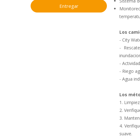
Sistema de
Entregar
Monitoreo
temperatu
Los cami
- City Wa
- Rescat
inundacio
- Activida
- Riego ag
- Agua ind
Los méto
1. Limpiez
2. Verifiq
3. Manten
4. Verifi
suave.