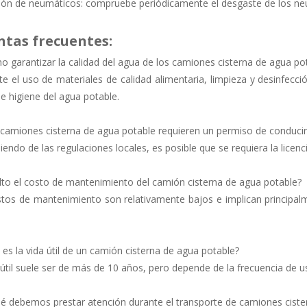
ción de neumáticos: compruebe periódicamente el desgaste de los ne
tas frecuentes:
o garantizar la calidad del agua de los camiones cisterna de agua po
e el uso de materiales de calidad alimentaria, limpieza y desinfecci
e higiene del agua potable.
s camiones cisterna de agua potable requieren un permiso de conducir
endo de las regulaciones locales, es posible que se requiera la licen
alto el costo de mantenimiento del camión cisterna de agua potable?
stos de mantenimiento son relativamente bajos e implican principalme
l es la vida útil de un camión cisterna de agua potable?
 útil suele ser de más de 10 años, pero depende de la frecuencia de 
qué debemos prestar atención durante el transporte de camiones cist