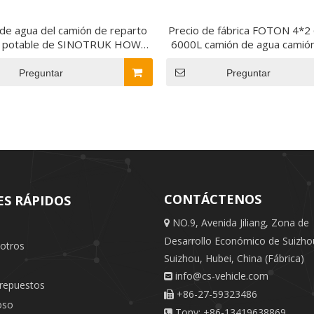
de agua del camión de reparto
Precio de fábrica FOTON 4*2
a potable de SINOTRUK HOWO
6000L camión de agua camió
x2 5000L 5m3 en venta
de agua de acero inoxidable a
Preguntar
Preguntar
CONTÁCTENOS
ES RÁPIDOS
NO.9, Avenida Jiliang, Zona de

Desarrollo Económico de Suizho
otros
Suizhou, Hubei, China (Fábrica)
s
info@cs-vehicle.com

 repuestos
+86-27-59323486

oso
Tony: +86-13419638869
