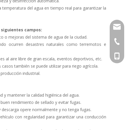
pieza y desinfección automática.
 temperatura del agua en tiempo real para garantizar la
info@cs
s siguientes campos:
to o mejoras del sistema de agua de la ciudad.
+86-27-
ndo ocurren desastres naturales como terremotos e
Tony: +
des al aire libre de gran escala, eventos deportivos, etc.
 casos también se puede utilizar para riego agrícola.
Krystal
producción industrial.
Tina: +
ad y mantener la calidad higiénica del agua.
un buen rendimiento de sellado y evitar fugas.
 y descarga opere normalmente y no tenga fugas.
 vehículo con regularidad para garantizar una conducción