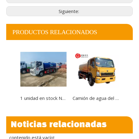
Siguiente:
PRODUCTOS RELACIONADOS
1 unidad en stock Nuevo y práctico camión de agua sanitaria con tanque de acero al carbono anticorrosión | Mangueras de acero transparente | Luces de posición laterales | Modelo de exportación RHD
Camión de agua del camión de reparto del agua potable de SINOTRUK HOWO 4x2 5000L 5m3 en venta
Noticias relacionadas
contenido está vacío!