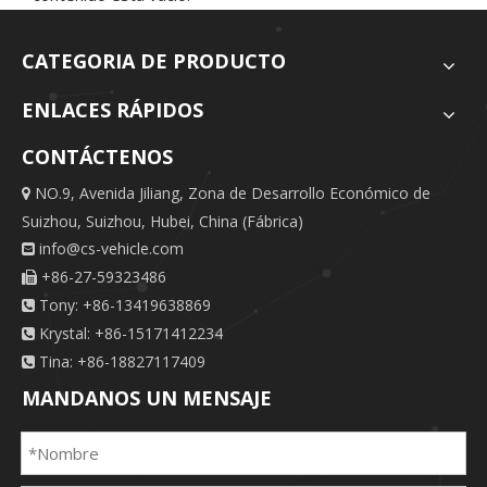
CATEGORIA DE PRODUCTO
ENLACES RÁPIDOS
CONTÁCTENOS
NO.9, Avenida Jiliang, Zona de Desarrollo Económico de

Suizhou, Suizhou, Hubei, China (Fábrica)
info@cs-vehicle.com

+86-27-59323486

Tony: +86-13419638869

Krystal: +86-15171412234

Tina: +86-18827117409

MANDANOS UN MENSAJE