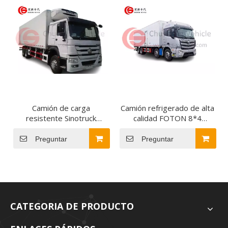
Camión de carga
Camión refrigerado de alta
resistente Sinotruck
calidad FOTON 8*4
HOWO 6x4 25 toneladas
30TONS para transporte
con refrigerador Van Truck
de alimentos
Preguntar
Preguntar
a la venta
CATEGORIA DE PRODUCTO