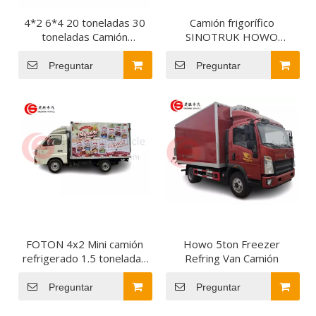
4*2 6*4 20 toneladas 30
Camión frigorífico
toneladas Camión
SINOTRUK HOWO
frigorífico Camión
Vehículo refrigerado para
frigorífico Camión
transporte de alimentos
Preguntar
Preguntar
frigorífico Congelador
Camión frigorífico para
alimentos congelados
FOTON 4x2 Mini camión
Howo 5ton Freezer
refrigerado 1.5 toneladas
Refring Van Camión
Camión de refrigerador
termoking
Preguntar
Preguntar