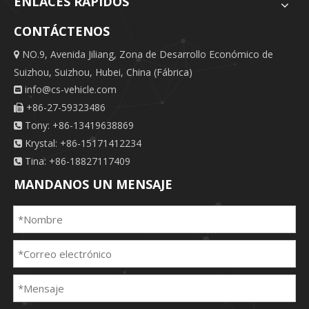
ENLACES RÁPIDOS
CONTÁCTENOS
NO.9, Avenida Jiliang, Zona de Desarrollo Económico de

Suizhou, Suizhou, Hubei, China (Fábrica)
info@cs-vehicle.com

+86-27-59323486

Tony: +86-13419638869

Krystal: +86-15171412234

Tina: +86-18827117409

MANDANOS UN MENSAJE