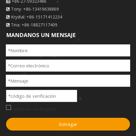
+86-27-59323486

Tony: +86-13419638869

Krystal: +86-15171412234

Tina: +86-18827117409

MANDANOS UN MENSAJE
Entregar