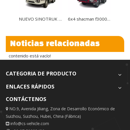
NUEVO SINOTRUK Howo 6x4 Tractor Tractor Tracty Tractor Tractor en venta
6x4 shacman f3000 400hp tractor camión en venta
Noticias relacionadas
contenido está vacío!
CATEGORIA DE PRODUCTO
ENLACES RÁPIDOS
CONTÁCTENOS
NO.9, Avenida Jiliang, Zona de Desarrollo Económico de

Suizhou, Suizhou, Hubei, China (Fábrica)
info@cs-vehicle.com
