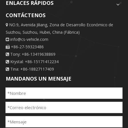
ENLACES RÁPIDOS
CONTÁCTENOS
NO.9, Avenida Jiliang, Zona de Desarrollo Económico de

Suizhou, Suizhou, Hubei, China (Fábrica)
info@cs-vehicle.com

+86-27-59323486

Tony: +86-13419638869

Krystal: +86-15171412234

Tina: +86-18827117409

MANDANOS UN MENSAJE