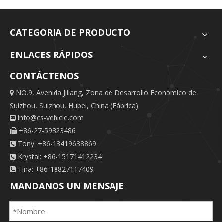
CATEGORIA DE PRODUCTO
ENLACES RÁPIDOS
CONTÁCTENOS
NO.9, Avenida Jiliang, Zona de Desarrollo Económico de

Suizhou, Suizhou, Hubei, China (Fábrica)
info@cs-vehicle.com

+86-27-59323486

Tony: +86-13419638869

Krystal: +86-15171412234

Tina: +86-18827117409

MANDANOS UN MENSAJE