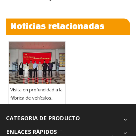
Noticias relacionadas
Visita en profundidad a la
fábrica de vehículos
Chusheng: los clientes
sudamericanos
CATEGORIA DE PRODUCTO
reconocen altamente
nuestras capacidades de
ENLACES RÁPIDOS