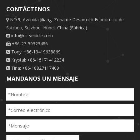
fabricación
CONTÁCTENOS
NO.9, Avenida Jiliang, Zona de Desarrollo Económico de

Suizhou, Suizhou, Hubei, China (Fábrica)
info@cs-vehicle.com

+86-27-59323486

Tony: +86-13419638869

Krystal: +86-15171412234

Tina: +86-18827117409

MANDANOS UN MENSAJE