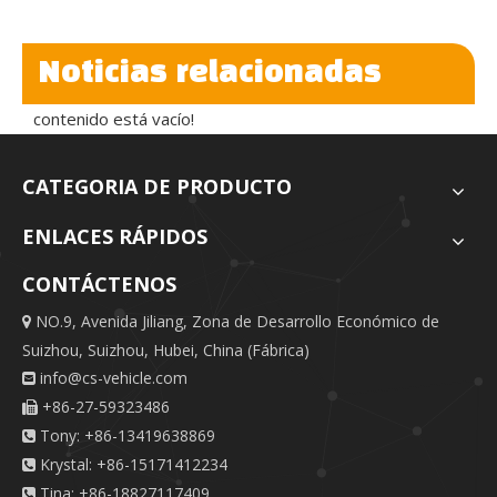
Noticias relacionadas
contenido está vacío!
CATEGORIA DE PRODUCTO
ENLACES RÁPIDOS
CONTÁCTENOS
NO.9, Avenida Jiliang, Zona de Desarrollo Económico de

Suizhou, Suizhou, Hubei, China (Fábrica)
info@cs-vehicle.com

+86-27-59323486

Tony: +86-13419638869

Krystal: +86-15171412234

Tina: +86-18827117409
