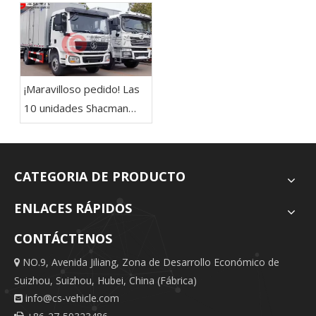
¡Maravilloso pedido! Las
10 unidades Shacman
4x2 20cbm camión de
carga ligera a Kenia,
AFICA
CATEGORIA DE PRODUCTO
ENLACES RÁPIDOS
CONTÁCTENOS
NO.9, Avenida Jiliang, Zona de Desarrollo Económico de

Suizhou, Suizhou, Hubei, China (Fábrica)
info@cs-vehicle.com
