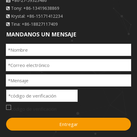
+86-27-59323486

Tony: +86-13419638869

Krystal: +86-15171412234

Tina: +86-18827117409

MANDANOS UN MENSAJE
Entregar